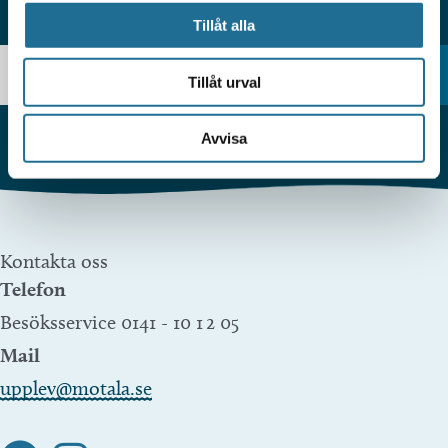
HITTAR DU INTE VAD DU SÖKER?
Tillåt alla
Tillåt urval
Avvisa
Kontakta oss
Telefon
Besöksservice 0141 - 10 1 2 05
Mail
upplev@motala.se