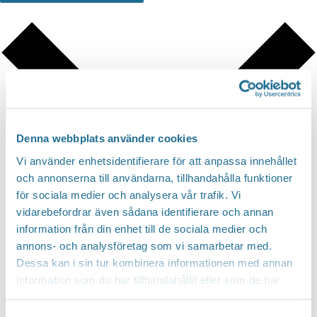
Denna webbplats använder cookies
Vi använder enhetsidentifierare för att anpassa innehållet
och annonserna till användarna, tillhandahålla funktioner
för sociala medier och analysera vår trafik. Vi
vidarebefordrar även sådana identifierare och annan
information från din enhet till de sociala medier och
Google Kalender
annons- och analysföretag som vi samarbetar med.
Dessa kan i sin tur kombinera informationen med annan
iCalendar
information som du har tillhandahållit eller som de har
Outlook 365
samlat in när du har använt deras tjänster.
Outlook Live