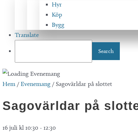
Hyr
Köp
Bygg
Translate
Hem
/
Evenemang
/
Sagovärldar på slottet
Sagovärldar på slott
16 juli kl 10:30
-
12:30