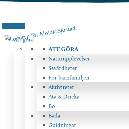
Hoppa
till
innehåll
Att göra
ATT GÖRA
Naturupplevelser
Sevärdheter
För barnfamiljen
Aktiviteter
Äta & Dricka
Bo
Bada
Guidningar