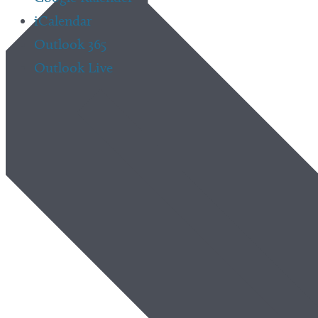
iCalendar
Outlook 365
Outlook Live