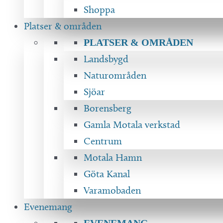
Shoppa
Platser & områden
PLATSER & OMRÅDEN
Landsbygd
Naturområden
Sjöar
Borensberg
Gamla Motala verkstad
Centrum
Motala Hamn
Göta Kanal
Varamobaden
Evenemang
EVENEMANG