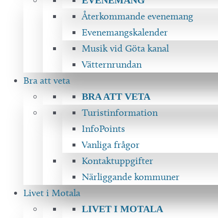
Återkommande evenemang
Evenemangskalender
Musik vid Göta kanal
Vätternrundan
Bra att veta
BRA ATT VETA
Turistinformation
InfoPoints
Vanliga frågor
Kontaktuppgifter
Närliggande kommuner
Livet i Motala
LIVET I MOTALA