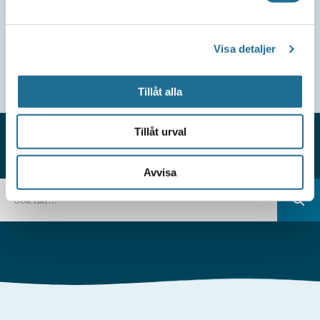
Visa detaljer
Tillåt alla
Tillåt urval
HITTAR DU INTE VAD DU SÖKER?
Avvisa