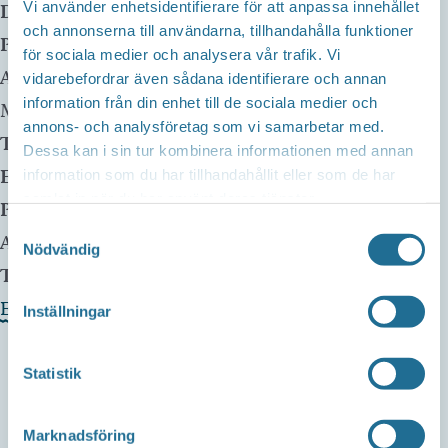
Vi använder enhetsidentifierare för att anpassa innehållet
Datum:
28 juni, 2025 kl 00:00
och annonserna till användarna, tillhandahålla funktioner
Plats:
övrlid
för sociala medier och analysera vår trafik. Vi
Adress:
Övralid 1
vidarebefordrar även sådana identifierare och annan
information från din enhet till de sociala medier och
Motala
,
59197
annons- och analysföretag som vi samarbetar med.
Telefon:
0727-230036
Dessa kan i sin tur kombinera informationen med annan
E-mail:
info@ovralid.se
information som du har tillhandahållit eller som de har
samlat in när du har använt deras tjänster.
Pris:
Gratis
Samtyckesval
Arrangör:
Övralid
Nödvändig
Telefonnummer arrangör:
0727-230036
Evenemangets webbplats »
Inställningar
Statistik
Marknadsföring