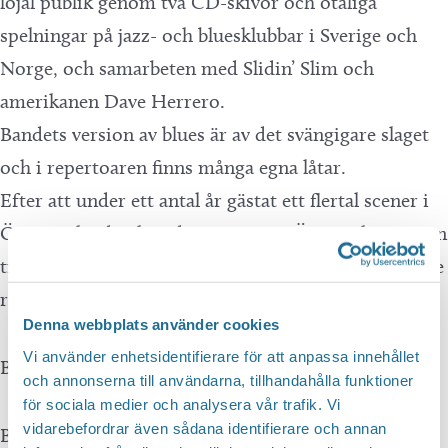
lojal publik genom två CD-skivor och otaliga
spelningar på jazz- och bluesklubbar i Sverige och
Norge, och samarbeten med Slidin’ Slim och
amerikanen Dave Herrero.
Bandets version av blues är av det svängigare slaget
och i repertoaren finns många egna låtar.
Efter att under ett antal år gästat ett flertal scener i
Östergötland och södra Sverige är Östgötakvartetten
tillbaka i ursprungsversion med ett svängigt men lite
råare sound.
Denna webbplats använder cookies
Vi använder enhetsidentifierare för att anpassa innehållet
Biljetter säljs på: www.nortic.se
och annonserna till användarna, tillhandahålla funktioner
för sociala medier och analysera vår trafik. Vi
vidarebefordrar även sådana identifierare och annan
Biljetter går även att köpa på Rapps foto