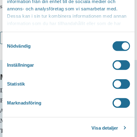
information från din enhet till de sociala medier och
samt på Kulturakademin 1 tim. innan konsert.
annons- och analysföretag som vi samarbetar med.
Dessa kan i sin tur kombinera informationen med annan
information som du har tillhandahållit eller som de har
samlat in när du har använt deras tjänster.
Lägg till i kalender
Samtyckesval
Nödvändig
Inställningar
MER INFO
Statistik
Datum:
3 februari, 2024 kl 20:00
Plats:
Kulturakademin Motala
Marknadsföring
Adress:
Urban Hjärnes väg 6
Motala
,
59130
Visa detaljer
Telefon:
070-270 36 56