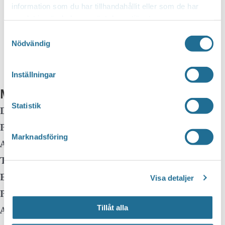
information som du har tillhandahållit eller som de har
Google Kalender
samlat in när du har använt deras tjänster.
iCalendar
Samtyckesval
Nödvändig
Outlook 365
Outlook Live
Inställningar
Mer info
Statistik
Datum:
17 juni kl 10:00
-
12:00
Plats:
Motala huvudbibliotek
Marknadsföring
Adress:
Telefon:
E-mail:
Visa detaljer
Pris:
Gratis
Tillåt alla
Arrangör:
Hemkodat