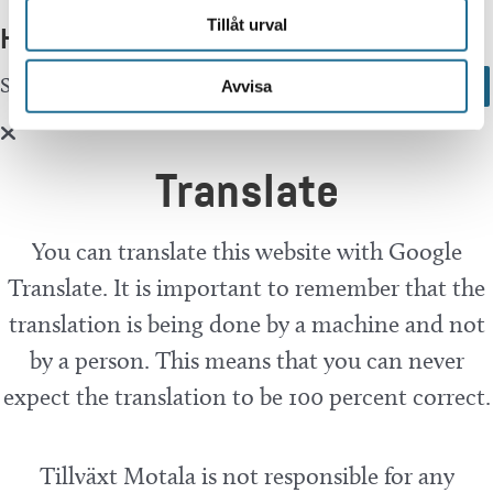
Telefonnummer arrangör:
Tillåt urval
Hittar du inte vad du söker?
Sök här...
Search
Avvisa
Translate
You can translate this website with Google
Translate. It is important to remember that the
translation is being done by a machine and not
by a person. This means that you can never
expect the translation to be 100 percent correct.
Tillväxt Motala is not responsible for any