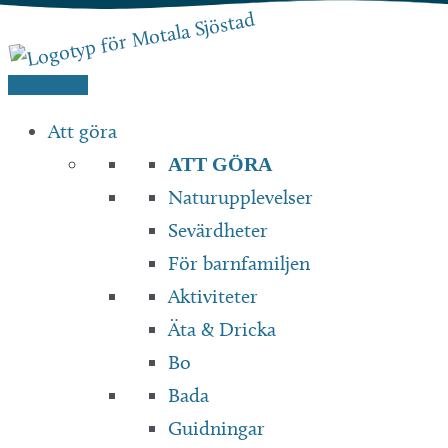
Hoppa
till
innehåll
Att göra
ATT GÖRA
Naturupplevelser
Sevärdheter
För barnfamiljen
Aktiviteter
Äta & Dricka
Bo
Bada
Guidningar