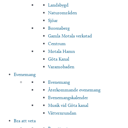
Landsbygd
Naturområden
Sjöar
Borensberg
Gamla Motala verkstad
Centrum
Motala Hamn
Göta Kanal
Varamobaden
Evenemang
Evenemang
Återkommande evenemang
Evenemangskalender
Musik vid Göta kanal
Vätternrundan
Bra att veta