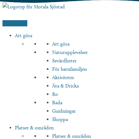
Hoppa
till
innehåll
Att göra
Att göra
Naturupplevelser
Sevärdheter
För barnfamiljen
Aktiviteter
Äta & Dricka
Bo
Bada
Guidningar
Shoppa
Platser & områden
Platser & områden