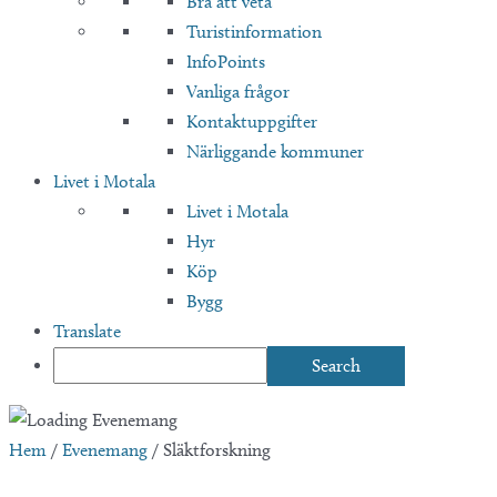
Bra att veta
Turistinformation
InfoPoints
Vanliga frågor
Kontaktuppgifter
Närliggande kommuner
Livet i Motala
Livet i Motala
Hyr
Köp
Bygg
Translate
Hem
/
Evenemang
/
Släktforskning