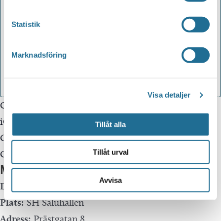
Statistik
Marknadsföring
Visa detaljer
Google Kalender
iCalendar
Tillåt alla
Outlook 365
Tillåt urval
Outlook Live
Mer info
Avvisa
Datum:
28 mars kl 19:30
Plats:
SH Saluhallen
Adress:
Prästgatan 8