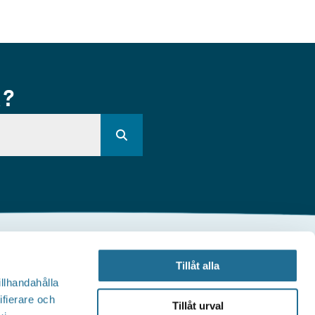
R?
Andra webbplatser
Tillåt alla
illhandahålla
illväxt Motala
ifierare och
Tillåt urval