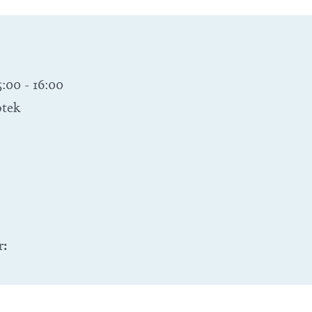
5:00
-
16:00
otek
r: