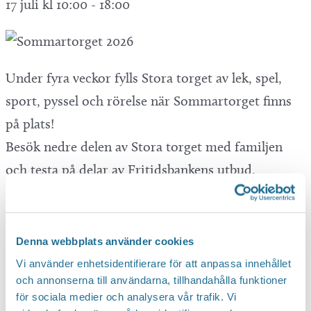
17 juli kl 10:00
-
18:00
Under fyra veckor fylls Stora torget av lek, spel,
sport, pyssel och rörelse när Sommartorget finns
på plats!
Besök nedre delen av Stora torget med familjen
och testa på delar av Fritidsbankens utbud.
Utmana varandra i en pingismatch, se vem som
har snabbast reaktionsförmåga i Duellen, låt de
minsta hoppa käpphäst, tävla i en fotbollsmatch
Denna webbplats använder cookies
och mycket, mycket annat kul!
Vi använder enhetsidentifierare för att anpassa innehållet
och annonserna till användarna, tillhandahålla funktioner
Öppettider
för sociala medier och analysera vår trafik. Vi