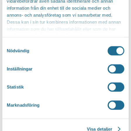
vidarebefordrar även sådana identifierare och annan
Vardagar kl 10-18
information från din enhet till de sociala medier och
Lördagar kl 10-15
annons- och analysföretag som vi samarbetar med.
Dessa kan i sin tur kombinera informationen med annan
Söndagar finns ett fåtal aktiviteter tillgängligt,
information som du har tillhandahållit eller som de har
obemannat
samlat in när du har använt deras tjänster.
Samtyckesval
Nödvändig
Sommartorget är en satsning för ett levande
centrum och liv och rörelse på Stora torget.
Inställningar
Satsningen görs av Tillväxt Motala i samarbete
med Motala kommun, Fritidsbanken, RF-Sisu och
Statistik
Swedbank genom Sparbankstiftelsen Alfa.
Marknadsföring
Visa detaljer