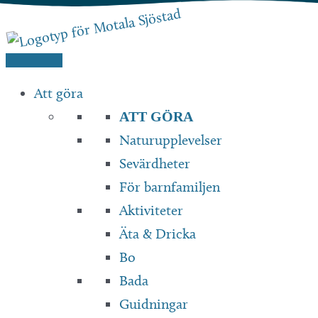
Hoppa
till
innehåll
Att göra
ATT GÖRA
Naturupplevelser
Sevärdheter
För barnfamiljen
Aktiviteter
Äta & Dricka
Bo
Bada
Guidningar