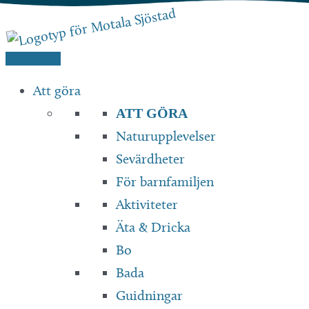
Hoppa
till
innehåll
Att göra
ATT GÖRA
Naturupplevelser
Sevärdheter
För barnfamiljen
Aktiviteter
Äta & Dricka
Bo
Bada
Guidningar