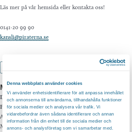
Läs mer på vår hemsida eller kontakta oss!
0141-20 99 90
kansli@piraterna.se
Lägg till i kalender
Denna webbplats använder cookies
Mer info
Vi använder enhetsidentifierare för att anpassa innehållet
Datum:
13 september, 2025 kl 14:00
-
17:00
och annonserna till användarna, tillhandahålla funktioner
Plats:
Skrot-Anders Arena
för sociala medier och analysera vår trafik. Vi
vidarebefordrar även sådana identifierare och annan
Adress:
Vinnerstadsvägen 47
information från din enhet till de sociala medier och
Motala
,
59145
annons- och analysföretag som vi samarbetar med.