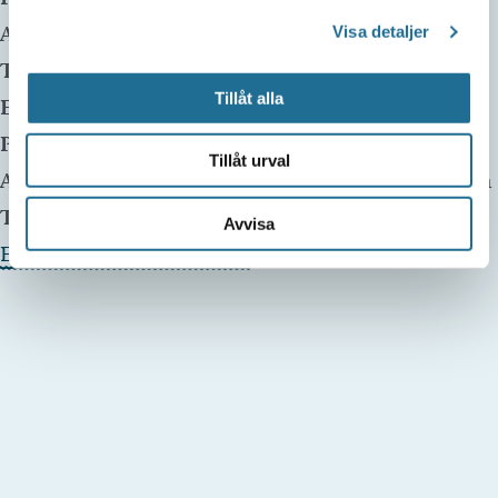
Adress:
Borensberg
,
Visa detaljer
Telefon:
Tillåt alla
E-mail:
Pris:
50:- – 100:-
Tillåt urval
Arrangör:
Klockrike Kapell, Föreningen Hällagården
Telefonnummer arrangör:
Avvisa
Evenemangets webbplats »