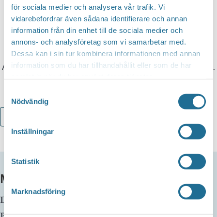
för sociala medier och analysera vår trafik. Vi
Vi tar en mindre entre’avgift
för lyssnande och
vidarebefordrar även sådana identifierare och annan
information från din enhet till de sociala medier och
spelemän.
annons- och analysföretag som vi samarbetar med.
Dessa kan i sin tur kombinera informationen med annan
information som du har tillhandahållit eller som de har
Arr: Klockrike Kapell och Föreningen Hällagården.
samlat in när du har använt deras tjänster.
Samtyckesval
Nödvändig
Lägg till i kalender
Inställningar
Statistik
MER INFO
Marknadsföring
Datum:
14 mars kl 13:00
-
23:00
Plats:
Hällagården