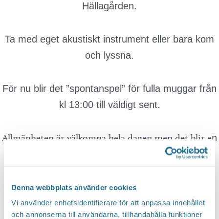
Hällagården.
Ta med eget akustiskt instrument eller bara kom
och lyssna.
För nu blir det ”spontanspel” för fulla muggar från
kl 13:00 till väldigt sent.
Allmänheten är välkomna hela dagen men det blir e
n
mindre konsert för dem
ca 15:30, sen fortsätter
”buskspelet”.
Denna webbplats använder cookies
Kaffe och mat finns att köpa.
Vi använder enhetsidentifierare för att anpassa innehållet
och annonserna till användarna, tillhandahålla funktioner