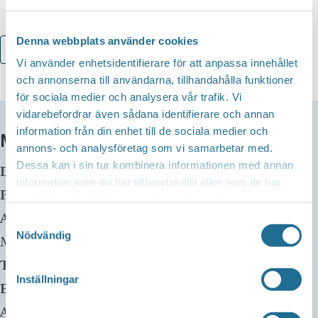
Denna webbplats använder cookies
Lägg till i kalender
Vi använder enhetsidentifierare för att anpassa innehållet
och annonserna till användarna, tillhandahålla funktioner
för sociala medier och analysera vår trafik. Vi
vidarebefordrar även sådana identifierare och annan
information från din enhet till de sociala medier och
MER INFO
annons- och analysföretag som vi samarbetar med.
Dessa kan i sin tur kombinera informationen med annan
Datum:
19 februari, 2024 kl 08:00
-
17:00
information som du har tillhandahållit eller som de har
Plats:
Motala Motormuseum
samlat in när du har använt deras tjänster.
Adress:
Platensgatan 2
Samtyckesval
Nödvändig
Motala
,
59135
Telefon:
Inställningar
E-mail:
nfo@motormuseum.se
Arrangör: