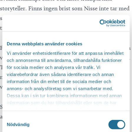
storyteller. Finns ingen brist som Nisse inte tar med
sig upp på scenen. Det är just där
tillkortakommanden skall ventileras och skrattas åt.
Denna webbplats använder cookies
Flerfaldigt nominerad i Svenska Stand Up-Galan och
Vi använder enhetsidentifierare för att anpassa innehållet
vinnare av Årets Föreställning 2022 med soloshowen
och annonserna till användarna, tillhandahålla funktioner
Tomten Är Ensam. Nisse kan hela våren ses i SVT’s
för sociala medier och analysera vår trafik. Vi
vidarebefordrar även sådana identifierare och annan
nya humorsatsning Detektiverna samt höras varje
information från din enhet till de sociala medier och
vecka i podcasten Kafferepet.
annons- och analysföretag som vi samarbetar med.
Dessa kan i sin tur kombinera informationen med annan
information som du har tillhandahållit eller som de har
Showen är cirka 90 minuter utan paus. Presenteras
samlat in när du har använt deras tjänster.
av Kulturaktiebolaget och A Love Supreme.
Samtyckesval
Nödvändig