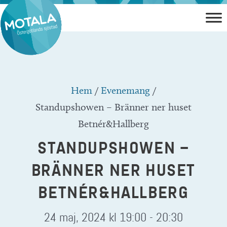
Hoppa
till
innehåll
Hem
/
Evenemang
/
Standupshowen – Bränner ner huset
Betnér&Hallberg
STANDUPSHOWEN –
BRÄNNER NER HUSET
BETNÉR&HALLBERG
24 maj, 2024 kl 19:00
-
20:30