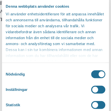
Pris:
Gratis
Denna webbplats använder cookies
Arrangör:
Vi använder enhetsidentifierare för att anpassa innehållet
Telefonnummer arrangör:
och annonserna till användarna, tillhandahålla funktioner
för sociala medier och analysera vår trafik. Vi
vidarebefordrar även sådana identifierare och annan
information från din enhet till de sociala medier och
annons- och analysföretag som vi samarbetar med.
Dessa kan i sin tur kombinera informationen med annan
information som du har tillhandahållit eller som de har
samlat in när du har använt deras tjänster.
Samtyckesval
Nödvändig
Inställningar
Statistik