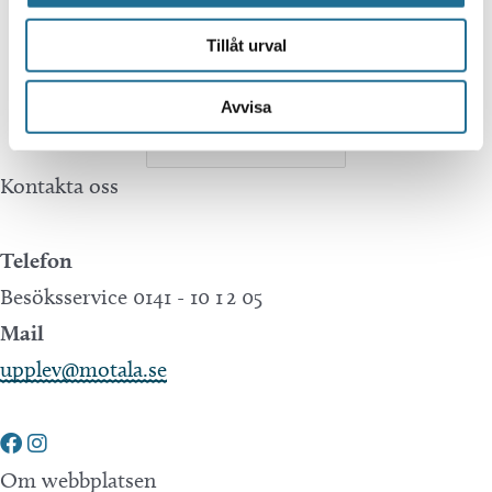
Tillväxt Motala is not responsible for any
Tillåt urval
mistakes in translations performed by Google
Translate.
Avvisa
Kontakta oss
Telefon
Besöksservice 0141 - 10 1 2 05
Mail
upplev@motala.se
Om webbplatsen