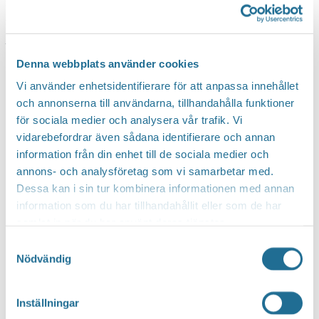
förbands gig till Battle Beast i Oulu,Finland för att därefter i
mars/april köra igång en sväng i Finland som förband till Sonata
Arctica.
Denna webbplats använder cookies
Biljetter: tickster.com
Vi använder enhetsidentifierare för att anpassa innehållet
och annonserna till användarna, tillhandahålla funktioner
för sociala medier och analysera vår trafik. Vi
vidarebefordrar även sådana identifierare och annan
information från din enhet till de sociala medier och
annons- och analysföretag som vi samarbetar med.
Dessa kan i sin tur kombinera informationen med annan
information som du har tillhandahållit eller som de har
samlat in när du har använt deras tjänster.
Samtyckesval
Nödvändig
Inställningar