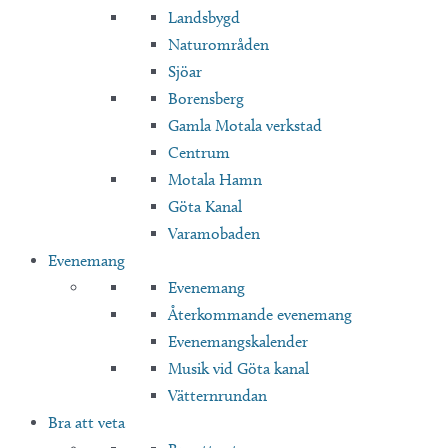
Landsbygd
Naturområden
Sjöar
Borensberg
Gamla Motala verkstad
Centrum
Motala Hamn
Göta Kanal
Varamobaden
Evenemang
Evenemang
Återkommande evenemang
Evenemangskalender
Musik vid Göta kanal
Vätternrundan
Bra att veta