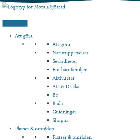
Hoppa
till
innehåll
Att göra
Att göra
Naturupplevelser
Sevärdheter
För barnfamiljen
Aktiviteter
Äta & Dricka
Bo
Bada
Guidningar
Shoppa
Platser & områden
Platser & områden