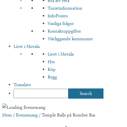
Bra att veta
Turistinformation
InfoPoints
Vanliga frågor
Kontaktuppgifter
Närliggande kommuner
Livet i Motala
Livet i Motala
Hyr
Köp
Bygg
Translate
Hem
/
Evenemang
/
Temple Balls på Bomber Bar