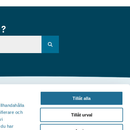
R?
Andra webbplatser
Tillåt alla
illhandahålla
illväxt Motala
ifierare och
Tillåt urval
vi
Visit Östergötland
 du har