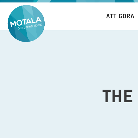
Hoppa
till
ATT GÖRA
innehåll
THE