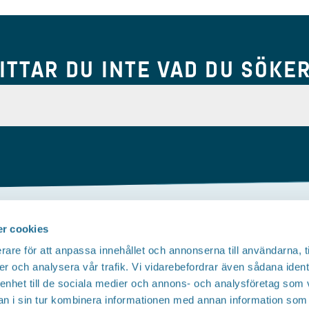
ITTAR DU INTE VAD DU SÖKE
r cookies
Om webbplatsen
rare för att anpassa innehållet och annonserna till användarna, t
Tillgänglighetsredogörelse
T
er och analysera vår trafik. Vi vidarebefordrar även sådana ident
 enhet till de sociala medier och annons- och analysföretag som 
Integritetspolicy
 i sin tur kombinera informationen med annan information som