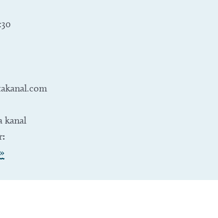
:30
takanal.com
 kanal
r:
»