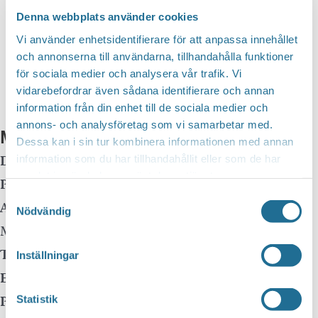
Denna webbplats använder cookies
Google Kalender
Vi använder enhetsidentifierare för att anpassa innehållet
iCalendar
och annonserna till användarna, tillhandahålla funktioner
Outlook 365
för sociala medier och analysera vår trafik. Vi
vidarebefordrar även sådana identifierare och annan
Outlook Live
information från din enhet till de sociala medier och
annons- och analysföretag som vi samarbetar med.
Mer info
Dessa kan i sin tur kombinera informationen med annan
Datum:
2 april, 2025 kl 18:30
information som du har tillhandahållit eller som de har
samlat in när du har använt deras tjänster.
Plats:
Charlottenborgs slott
Samtyckesval
Adress:
Strandvägen 71
Nödvändig
Motala
,
591 46
Sweden
Telefon:
0141-225046
Inställningar
E-mail:
kultur@motala.se
Pris:
100:-
Statistik