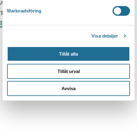
Arrangör:
Motala kommun
Marknadsföring
Telefonnummer arrangör:
0141225260
Evenemangets webbplats »
Visa detaljer
Tillåt alla
Tillåt urval
Avvisa