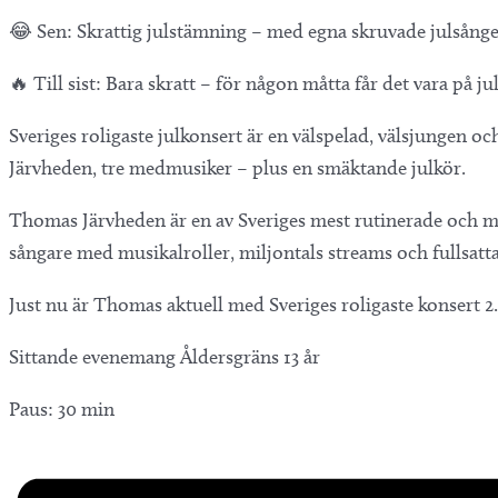
😂 Sen: Skrattig julstämning – med egna skruvade julsånge
🔥 Till sist: Bara skratt – för någon måtta får det vara på
Sveriges roligaste julkonsert är en välspelad, välsjungen och
Järvheden, tre medmusiker – plus en smäktande julkör.
Thomas Järvheden är en av Sveriges mest rutinerade och mån
sångare med musikalroller, miljontals streams och fullsatt
Just nu är Thomas aktuell med Sveriges roligaste konsert 2.
Sittande evenemang Åldersgräns 13 år
Paus: 30 min