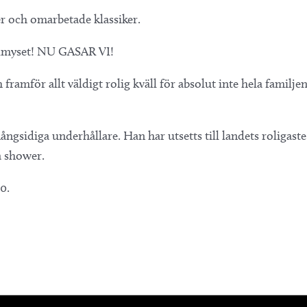
r och omarbetade klassiker.
 julmyset! NU GASAR VI!
 framför allt väldigt rolig kväll för absolut inte hela familje
gsidiga underhållare. Han har utsetts till landets roligast
a shower.
0.