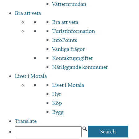
Vätternrundan
Bra att veta
Bra att veta
Turistinformation
InfoPoints
Vanliga frågor
Kontaktuppgifter
Närliggande kommuner
Livet i Motala
Livet i Motala
Hyr
Köp
Bygg
Translate