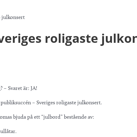
 julkonsert
eriges roligaste julko
 – Svaret är: JA!
d publiksuccén – Sveriges roligaste julkonsert.
mas bjuda på ett “julbord” bestående av:
ullåtar.