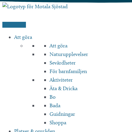
Hoppa
till
innehåll
Att göra
Att göra
Naturupplevelser
Sevärdheter
För barnfamiljen
Aktiviteter
Äta & Dricka
Bo
Bada
Guidningar
Shoppa
Platser & områden