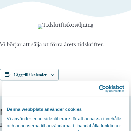
Vi börjar att sälja ut förra årets tidskrifter.
Lägg till i kalender
Denna webbplats använder cookies
MER INFO
Vi använder enhetsidentifierare för att anpassa innehållet
Datum:
30 april kl 13:00
-
18:00
och annonserna till användarna, tillhandahålla funktioner