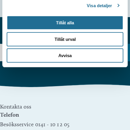
Visa detaljer
Tillåt alla
HITTAR DU INTE VAD DU SÖKER?
Tillåt urval
Avvisa
Kontakta oss
Telefon
Besöksservice 0141 - 10 1 2 05