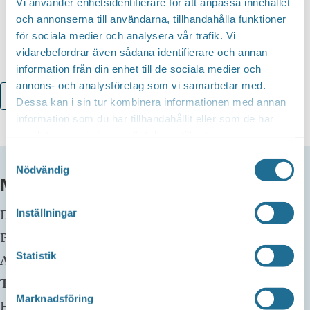
Vi använder enhetsidentifierare för att anpassa innehållet
och annonserna till användarna, tillhandahålla funktioner
för sociala medier och analysera vår trafik. Vi
vidarebefordrar även sådana identifierare och annan
information från din enhet till de sociala medier och
annons- och analysföretag som vi samarbetar med.
Lägg till i kalender
Dessa kan i sin tur kombinera informationen med annan
information som du har tillhandahållit eller som de har
samlat in när du har använt deras tjänster.
Samtyckesval
Nödvändig
MER INFO
Datum:
11 mars, 2024
-
23 mars, 2024
Inställningar
Plats:
Motala huvudbibliotek
Statistik
Adress:
Telefon:
Marknadsföring
E-mail: