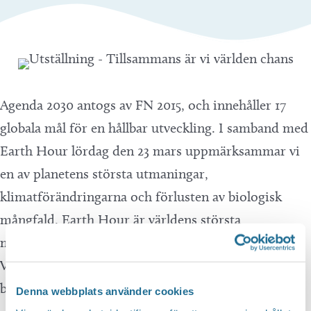
Agenda 2030 antogs av FN 2015, och innehåller 17
globala mål för en hållbar utveckling. I samband med
Earth Hour lördag den 23 mars uppmärksammar vi
en av planetens största utmaningar,
klimatförändringarna och förlusten av biologisk
mångfald. Earth Hour är världens största
manifestation för vår planet som arrangeras av
Världsnaturfonden (WWF). Kan ses under
bibliotekets öppettider.
Denna webbplats använder cookies