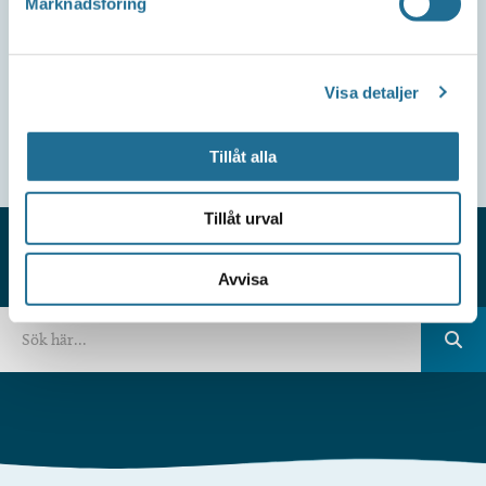
Marknadsföring
Visa detaljer
Tillåt alla
Tillåt urval
Avvisa
HITTAR DU INTE VAD DU SÖKER?