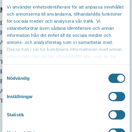
Vi använder enhetsidentifierare för att anpassa innehållet
MER INFO
och annonserna till användarna, tillhandahålla funktioner
för sociala medier och analysera vår trafik. Vi
Datum:
12 mars, 2024 kl 09:00
-
11:00
vidarebefordrar även sådana identifierare och annan
Plats:
Borensbergs Bibliotek
information från din enhet till de sociala medier och
Adress:
Husbyvägen 13
annons- och analysföretag som vi samarbetar med.
Dessa kan i sin tur kombinera informationen med annan
Borensberg
,
59175
information som du har tillhandahållit eller som de har
Telefon:
0141-22 58 75
samlat in när du har använt deras tjänster.
E-mail:
Samtyckesval
Nödvändig
Pris:
Gratis
Arrangör:
Inställningar
Telefonnummer arrangör:
Statistik