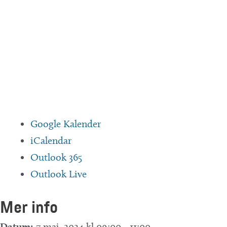
Google Kalender
iCalendar
Outlook 365
Outlook Live
Mer info
Datum:
7 maj, 2024 kl 09:00
-
11:00