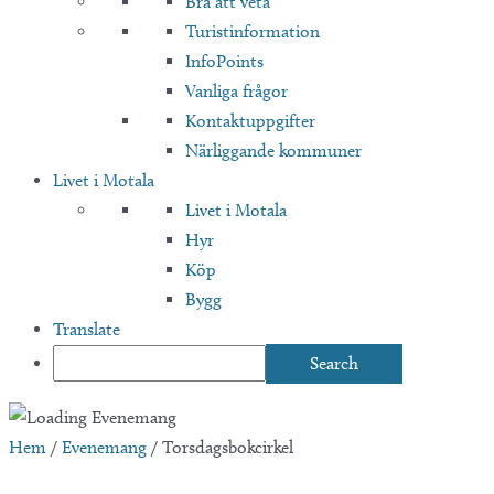
Bra att veta
Turistinformation
InfoPoints
Vanliga frågor
Kontaktuppgifter
Närliggande kommuner
Livet i Motala
Livet i Motala
Hyr
Köp
Bygg
Translate
Hem
/
Evenemang
/
Torsdagsbokcirkel