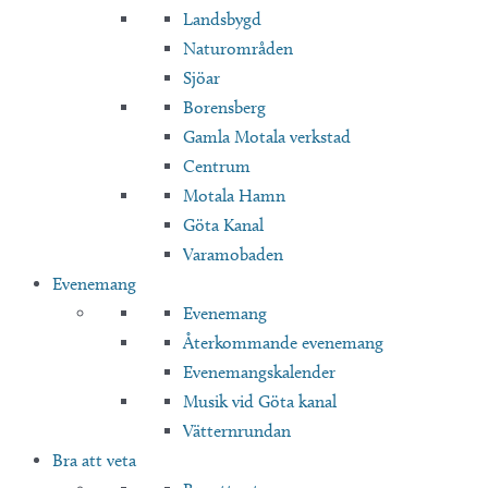
Landsbygd
Naturområden
Sjöar
Borensberg
Gamla Motala verkstad
Centrum
Motala Hamn
Göta Kanal
Varamobaden
Evenemang
Evenemang
Återkommande evenemang
Evenemangskalender
Musik vid Göta kanal
Vätternrundan
Bra att veta