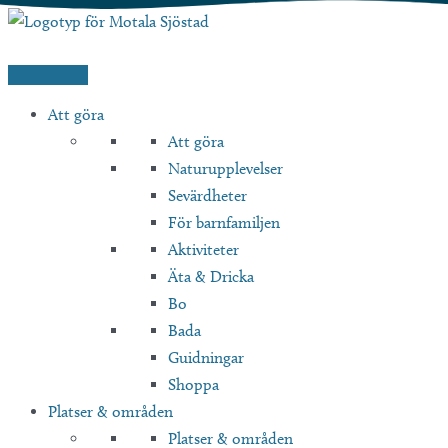
Hoppa
till
innehåll
Att göra
Att göra
Naturupplevelser
Sevärdheter
För barnfamiljen
Aktiviteter
Äta & Dricka
Bo
Bada
Guidningar
Shoppa
Platser & områden
Platser & områden