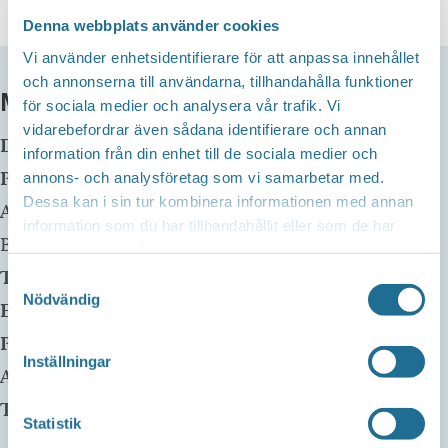
Denna webbplats använder cookies
Vi använder enhetsidentifierare för att anpassa innehållet
och annonserna till användarna, tillhandahålla funktioner
MER INFO
för sociala medier och analysera vår trafik. Vi
vidarebefordrar även sådana identifierare och annan
Datum:
15 maj, 2025 kl 16:00
-
17:00
information från din enhet till de sociala medier och
Plats:
Borensbergs Bibliotek
annons- och analysföretag som vi samarbetar med.
Dessa kan i sin tur kombinera informationen med annan
Adress:
Husbyvägen 13
information som du har tillhandahållit eller som de har
Borensberg
,
59175
samlat in när du har använt deras tjänster.
Telefon:
0141-22 58 75
Samtyckesval
Nödvändig
E-mail:
Pris:
Gratis
Inställningar
Arrangör:
Telefonnummer arrangör:
Statistik