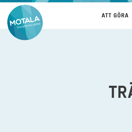
Hoppa
till
ATT GÖRA
innehåll
TR