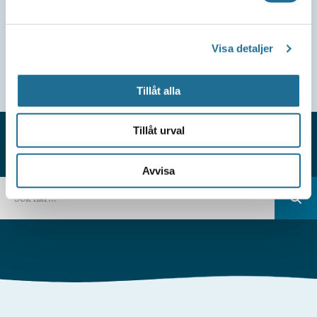
Visa detaljer
Tillåt alla
Tillåt urval
HITTAR DU INTE VAD DU SÖKER?
Avvisa