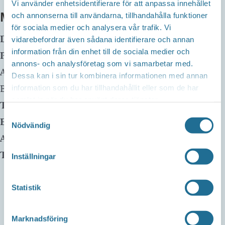
Vi använder enhetsidentifierare för att anpassa innehållet
MER INFO
och annonserna till användarna, tillhandahålla funktioner
för sociala medier och analysera vår trafik. Vi
Datum:
26 februari, 2024 kl 16:00
-
17:00
vidarebefordrar även sådana identifierare och annan
information från din enhet till de sociala medier och
Plats:
Borensbergs Bibliotek
annons- och analysföretag som vi samarbetar med.
Adress:
Husbyvägen 13
Dessa kan i sin tur kombinera informationen med annan
Borensberg
,
59175
information som du har tillhandahållit eller som de har
samlat in när du har använt deras tjänster.
Telefon:
0141-22 58 75
Samtyckesval
E-mail:
Nödvändig
Arrangör:
Telefonnummer arrangör:
Inställningar
Statistik
Marknadsföring