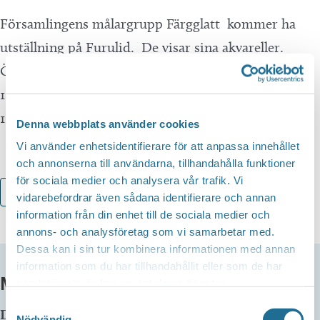
Församlingens målargrupp Färgglatt kommer ha
utställning på Furulid. De visar sina akvareller.
Öppet under caféts öppettider alla dagar 12.00-
18.00. Fr. o m 17 augusti öppettider alla dagar
12.00-16.00.
Denna webbplats använder cookies
Vi använder enhetsidentifierare för att anpassa innehållet
och annonserna till användarna, tillhandahålla funktioner
för sociala medier och analysera vår trafik. Vi
Lägg till i kalender
vidarebefordrar även sådana identifierare och annan
information från din enhet till de sociala medier och
annons- och analysföretag som vi samarbetar med.
Dessa kan i sin tur kombinera informationen med annan
information som du har tillhandahållit eller som de har
MER INFO
samlat in när du har använt deras tjänster.
Samtyckesval
Datum:
3 augusti kl 12:00
-
23 augusti kl 18:00
Nödvändig