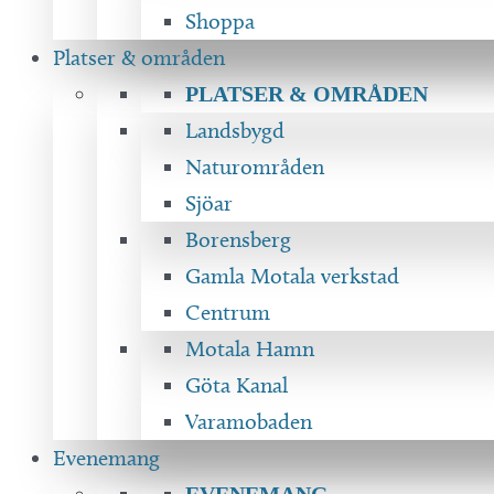
Shoppa
Platser & områden
PLATSER & OMRÅDEN
Landsbygd
Naturområden
Sjöar
Borensberg
Gamla Motala verkstad
Centrum
Motala Hamn
Göta Kanal
Varamobaden
Evenemang
EVENEMANG