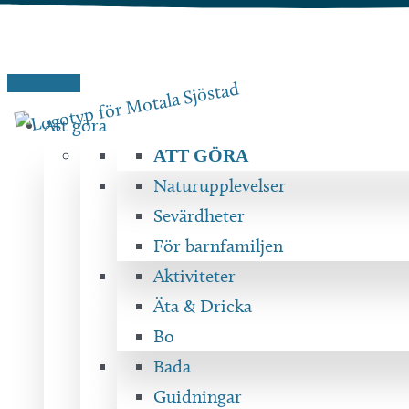
Hoppa
till
innehåll
Att göra
ATT GÖRA
Naturupplevelser
Sevärdheter
För barnfamiljen
Aktiviteter
Äta & Dricka
Bo
Bada
Guidningar