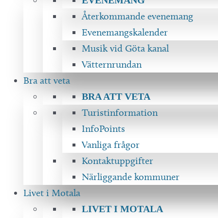
Återkommande evenemang
Evenemangskalender
Musik vid Göta kanal
Vätternrundan
Bra att veta
BRA ATT VETA
Turistinformation
InfoPoints
Vanliga frågor
Kontaktuppgifter
Närliggande kommuner
Livet i Motala
LIVET I MOTALA