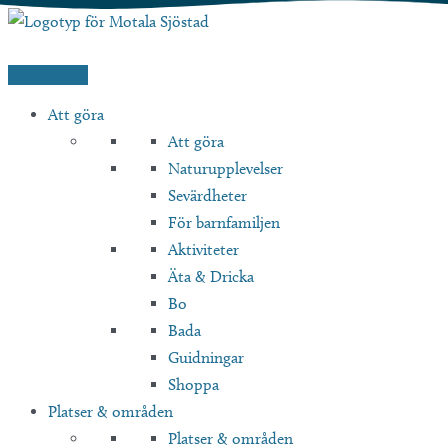
Hoppa
till
innehåll
Att göra
Att göra
Naturupplevelser
Sevärdheter
För barnfamiljen
Aktiviteter
Äta & Dricka
Bo
Bada
Guidningar
Shoppa
Platser & områden
Platser & områden