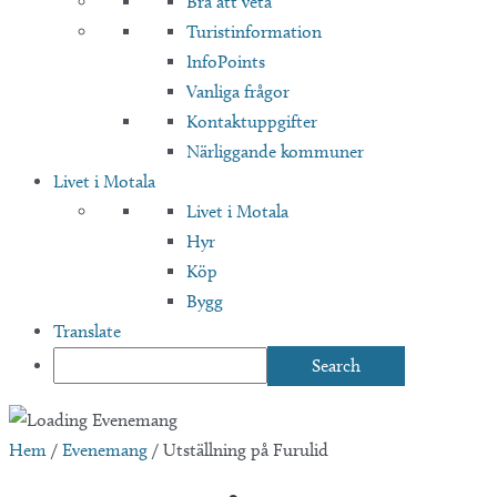
Bra att veta
Turistinformation
InfoPoints
Vanliga frågor
Kontaktuppgifter
Närliggande kommuner
Livet i Motala
Livet i Motala
Hyr
Köp
Bygg
Translate
Hem
/
Evenemang
/
Utställning på Furulid