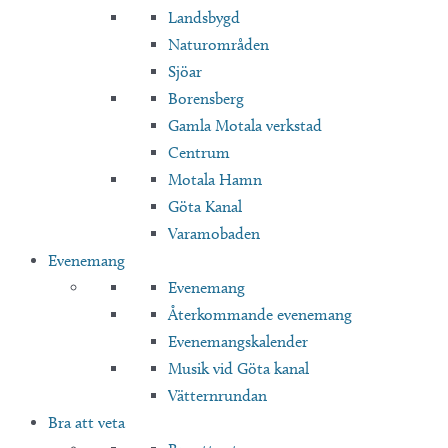
Landsbygd
Naturområden
Sjöar
Borensberg
Gamla Motala verkstad
Centrum
Motala Hamn
Göta Kanal
Varamobaden
Evenemang
Evenemang
Återkommande evenemang
Evenemangskalender
Musik vid Göta kanal
Vätternrundan
Bra att veta