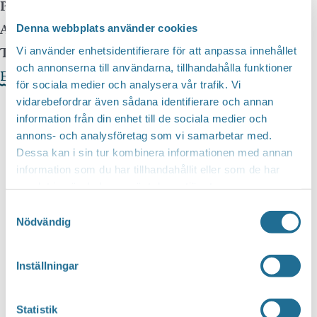
Pris:
Gratis
Arrangör:
Denna webbplats använder cookies
Telefonnummer arrangör:
Vi använder enhetsidentifierare för att anpassa innehållet
och annonserna till användarna, tillhandahålla funktioner
Evenemangets webbplats »
för sociala medier och analysera vår trafik. Vi
vidarebefordrar även sådana identifierare och annan
information från din enhet till de sociala medier och
annons- och analysföretag som vi samarbetar med.
Dessa kan i sin tur kombinera informationen med annan
information som du har tillhandahållit eller som de har
samlat in när du har använt deras tjänster.
Samtyckesval
Nödvändig
Inställningar
Statistik