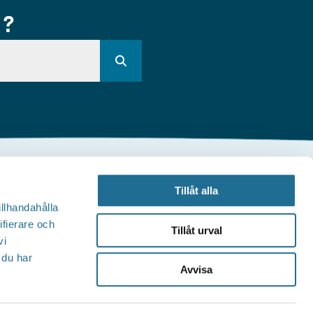
R?
Andra webbplatser
Tillåt alla
illhandahålla
illväxt Motala
ifierare och
Tillåt urval
vi
Visit Östergötland
 du har
Avvisa
Sjöstadskortet