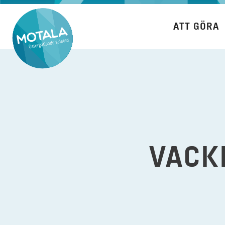
Hoppa
till
ATT GÖRA
innehåll
VACK