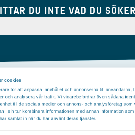
ITTAR DU INTE VAD DU SÖKE
r cookies
Om webbplatsen
rare för att anpassa innehållet och annonserna till användarna, t
Tillgänglighetsredogörelse
T
er och analysera vår trafik. Vi vidarebefordrar även sådana ident
 enhet till de sociala medier och annons- och analysföretag som 
Integritetspolicy
 i sin tur kombinera informationen med annan information som
e har samlat in när du har använt deras tjänster.