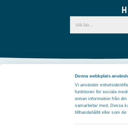
H
Denna webbplats använde
Kontakta oss
Vi använder enhetsidentifie
Telefon
funktioner för sociala medi
Besöksservice 0141 - 10 1 2 05
annan information från din
Mail
samarbetar med. Dessa kan
tillhandahållit eller som d
upplev@motala.se