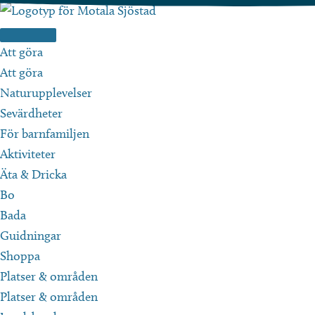
Hoppa
till
innehåll
Att göra
Att göra
Naturupplevelser
Sevärdheter
För barnfamiljen
Aktiviteter
Äta & Dricka
Bo
Bada
Guidningar
Shoppa
Platser & områden
Platser & områden