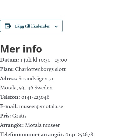
Lägg till i kalender
Mer info
Datum:
1 juli kl 10:30
-
15:00
Plats:
Charlottenborgs slott
Adress:
Strandvägen 71
Motala
,
591 46
Sweden
Telefon:
0141-225046
E-mail:
museer@motala.se
Pris:
Gratis
Arrangör:
Motala museer
Telefonnummer arrangör:
0141-252678