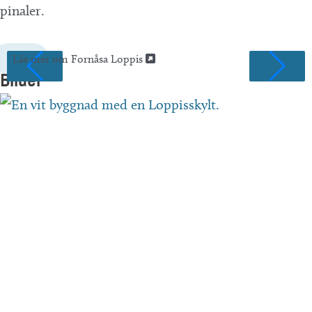
pinaler.
Läs mer om Fornåsa Loppis
Bilder