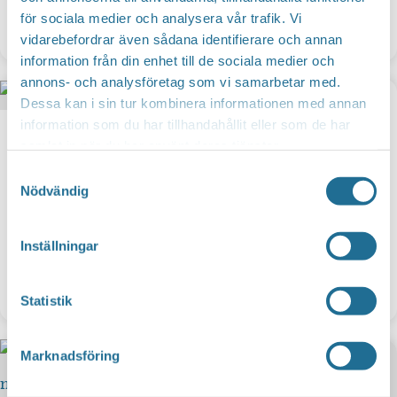
för sociala medier och analysera vår trafik. Vi
KAYAKOMAT Motala Mallboden
vidarebefordrar även sådana identifierare och annan
information från din enhet till de sociala medier och
annons- och analysföretag som vi samarbetar med.
Dessa kan i sin tur kombinera informationen med annan
information som du har tillhandahållit eller som de har
samlat in när du har använt deras tjänster.
Samtyckesval
Nödvändig
Inställningar
Pariservikens kajak & sup
Statistik
Marknadsföring