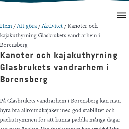
Hoppa
till
innehåll
Hem
/
Att göra
/
Aktivitet
/
Kanoter och
kajakuthyrning Glasbrukets vandrarhem i
Borensberg
Kanoter och kajakuthyrning
Glasbrukets vandrarhem i
Borensberg
På Glasbrukets vandrarhem i Borensberg kan man
hyra bra allroundkajaker med god stabilitet och
packutrymmen för att kunna paddla många dagar