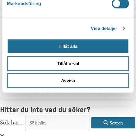
Kräftfiske
Marknadsföring
Visa detaljer
Tillåt alla
Tillåt urval
Avvisa
KAYAKOMAT Motala Mallboden
Hittar du inte vad du söker?
Sök här...
Search