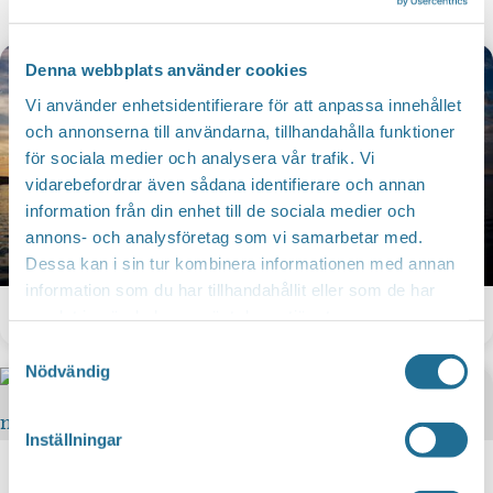
Denna webbplats använder cookies
Vi använder enhetsidentifierare för att anpassa innehållet
och annonserna till användarna, tillhandahålla funktioner
för sociala medier och analysera vår trafik. Vi
vidarebefordrar även sådana identifierare och annan
information från din enhet till de sociala medier och
annons- och analysföretag som vi samarbetar med.
Dessa kan i sin tur kombinera informationen med annan
information som du har tillhandahållit eller som de har
Pariservikens kajak & sup
samlat in när du har använt deras tjänster.
Samtyckesval
Nödvändig
Inställningar