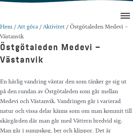
Hoppa
till
innehåll
Hem
/
Att göra
/
Aktivitet
/
Östgötaleden Medevi –
Västanvik
Östgötaleden Medevi –
Västanvik
En härlig vandring väntar den som tänker ge sig ut
på den rundan av Östgötaleden som går mellan
Medevi och Västanvik. Vandringen går i varierad
natur och vissa delar känns som om man kommit till
skärgården där man går med Vättern bredvid sig.
Man går i sumpskog, ber och klippor. Det är