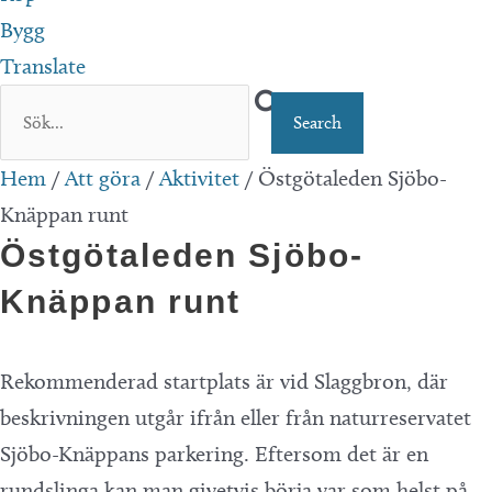
Bygg
Translate
Hem
/
Att göra
/
Aktivitet
/
Östgötaleden Sjöbo-
Knäppan runt
Östgötaleden Sjöbo-
Knäppan runt
Rekommenderad startplats är vid Slaggbron, där
beskrivningen utgår ifrån eller från naturreservatet
Sjöbo-Knäppans parkering. Eftersom det är en
rundslinga kan man givetvis börja var som helst på