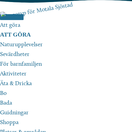
Hoppa
till
innehåll
Att göra
ATT GÖRA
Naturupplevelser
Sevärdheter
För barnfamiljen
Aktiviteter
Äta & Dricka
Bo
Bada
Guidningar
Shoppa
Platser & områden