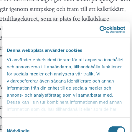
går igenom sumpskog och fram till ett kalkrikkärr,
Hulthagekärret, som är plats för kalkälskare
däribland många orkidéer. Här kan man i
årstidsordning hitta bland annat majviva,
flugblomster, vaxnycklar, blodnycklar, den
Denna webbplats använder cookies
”köttätande” tätörten, kärrknipprot och
Vi använder enhetsidentifierare för att anpassa innehållet
slåtterblomma.
och annonserna till användarna, tillhandahålla funktioner
för sociala medier och analysera vår trafik. Vi
vidarebefordrar även sådana identifierare och annan
Vandringen fortsätter på olika storlekar på småvägar
information från din enhet till de sociala medier och
annons- och analysföretag som vi samarbetar med.
med hus och hagar och slutligen på större stig där
Dessa kan i sin tur kombinera informationen med annan
man går en längre stäcka genom åkermark för att
information som du har tillhandahållit eller som de har
sedan komma ut på skogsväg. Märkningen visar sen
samlat in när du har använt deras tjänster.
Samtyckesval
på en längre grusväg genom åkermark som mynnar
Nödvändig