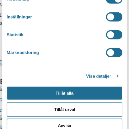
ut i ett bostadsområde, Ekenenäs. Sista sträckan går
på stig i skog där man strax är framme vid
Inställningar
slaggbron.
Statistik
Marknadsföring
För mer information och karta
Visa detaljer
Bilder
Tillåt alla
Tillåt urval
Avvisa