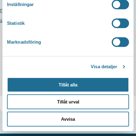
Inställningar
Det finns mycket att upptäcka i vår kommun. Kanske du
även kan vara intresserad av detta.
Statistik
Marknadsföring
Visa detaljer
Tillåt alla
Tillåt urval
KAYAKOMAT Motala Mallboden
Avvisa