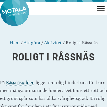
Hoppa
till
innehåll
Hem
/
Att göra
/
Aktivitet
/
Roligt i Råssnäs
ROLIGT I RÅSSNÄS
På
Råssnäsudden
ligger en rolig hinderbana för barn
med många utmanande hinder. Det finns ett rött och
ett grönt spår som har olika svårighetsgrad. En rolig
aktivitet för familjen i ett fint naturområde med