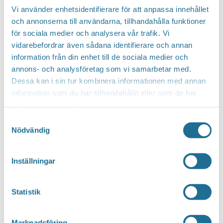
Vi använder enhetsidentifierare för att anpassa innehållet
och annonserna till användarna, tillhandahålla funktioner
för sociala medier och analysera vår trafik. Vi
vidarebefordrar även sådana identifierare och annan
information från din enhet till de sociala medier och
annons- och analysföretag som vi samarbetar med.
Dessa kan i sin tur kombinera informationen med annan
information som du har tillhandahållit eller som de har
samlat in när du har använt deras tjänster.
Samtyckesval
Nödvändig
Inställningar
Statistik
Notis
Inga resultat hittades.
Marknadsföring