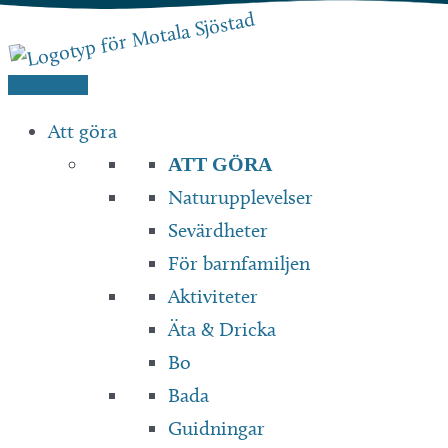
Hoppa
till
innehåll
Att göra
ATT GÖRA
Naturupplevelser
Sevärdheter
För barnfamiljen
Aktiviteter
Äta & Dricka
Bo
Bada
Guidningar