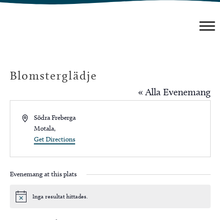
Hoppa
till
innehåll
Blomsterglädje
« Alla Evenemang
Address
Södra Freberga
Motala
,
Get Directions
Evenemang at this plats
Inga resultat hittades.
Notis