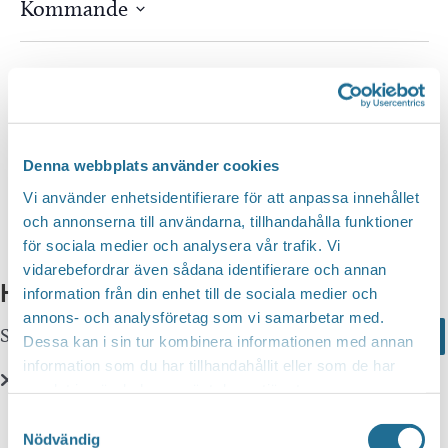
Kommande
Välj
datum.
Idag
Nästa
Evenemang
Föregående
Evenem
Prenumerera på kalender
Denna webbplats använder cookies
Vi använder enhetsidentifierare för att anpassa innehållet
och annonserna till användarna, tillhandahålla funktioner
för sociala medier och analysera vår trafik. Vi
vidarebefordrar även sådana identifierare och annan
Hittar du inte vad du söker?
information från din enhet till de sociala medier och
annons- och analysföretag som vi samarbetar med.
Sök här...
Search
Dessa kan i sin tur kombinera informationen med annan
information som du har tillhandahållit eller som de har
samlat in när du har använt deras tjänster.
Translate
Samtyckesval
Nödvändig