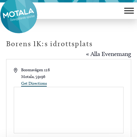
Hoppa
till
innehåll
Borens IK:s idrottsplats
« Alla Evenemang
Address
Borensvägen 128
Motala
,
59196
Get Directions