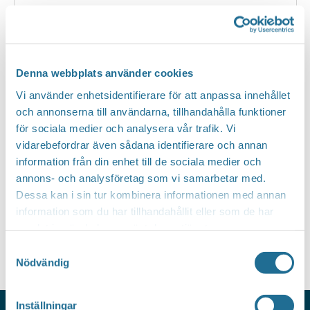
Evenemang at this plats
Inga resultat hittades.
Notis
Denna webbplats använder cookies
Vi använder enhetsidentifierare för att anpassa innehållet
Kommande
och annonserna till användarna, tillhandahålla funktioner
Välj
för sociala medier och analysera vår trafik. Vi
vidarebefordrar även sådana identifierare och annan
datum.
Idag
Föregående
Nästa
information från din enhet till de sociala medier och
Evenemang
Evenem
annons- och analysföretag som vi samarbetar med.
Dessa kan i sin tur kombinera informationen med annan
Prenumerera på kalender
information som du har tillhandahållit eller som de har
samlat in när du har använt deras tjänster.
Samtyckesval
Nödvändig
Inställningar