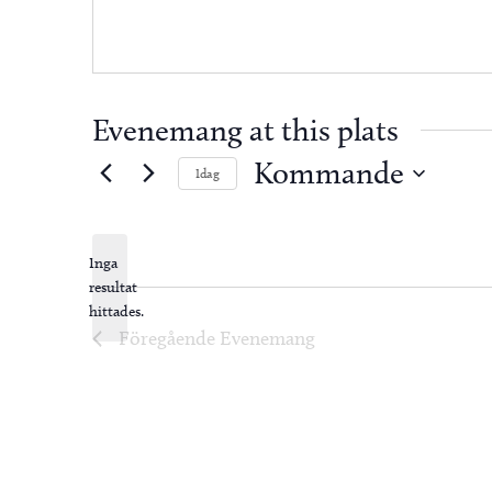
Evenemang at this plats
Kommande
Idag
Välj
datum.
Inga
resultat
Notis
hittades.
Föregående
Evenemang