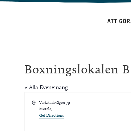
Hoppa
till
ATT GÖR
innehåll
Boxningslokalen B
« Alla Evenemang
Address
Verkstadsvägen 79
Motala
,
Get Directions