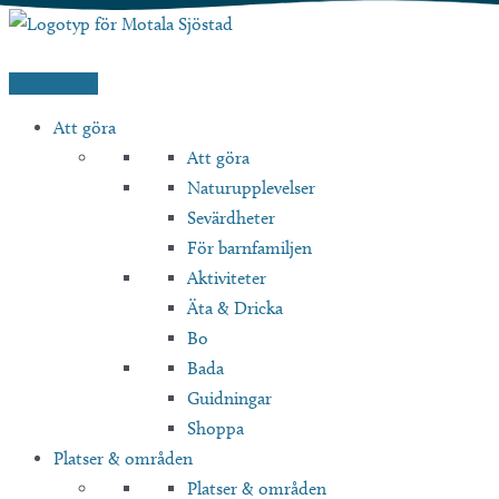
Hoppa
till
innehåll
Att göra
Att göra
Naturupplevelser
Sevärdheter
För barnfamiljen
Aktiviteter
Äta & Dricka
Bo
Bada
Guidningar
Shoppa
Platser & områden
Platser & områden