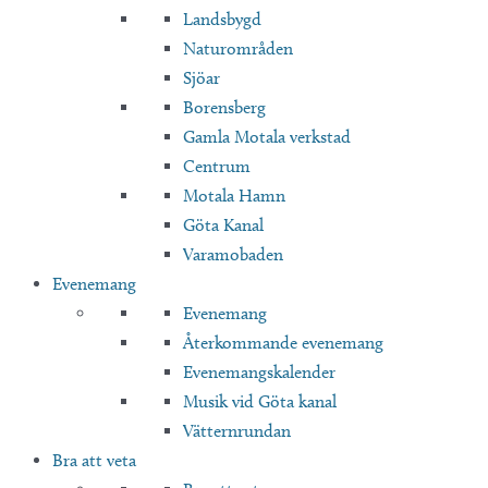
Landsbygd
Naturområden
Sjöar
Borensberg
Gamla Motala verkstad
Centrum
Motala Hamn
Göta Kanal
Varamobaden
Evenemang
Evenemang
Återkommande evenemang
Evenemangskalender
Musik vid Göta kanal
Vätternrundan
Bra att veta