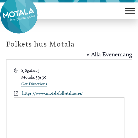
Hoppa
till
innehåll
Folkets hus Motala
« Alla Evenemang
Address
Sjögatan 5
Motala
,
591 30
Get Directions
Website
https://www.motalafolketshus.se/