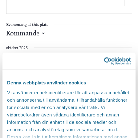
Evenemang at this plats
Kommande
Välj
oktober 2026
datum.
FRE
23 oktober kl 19:00
-
20:40
23
Labero – A Magic Night
Denna webbplats använder cookies
Folkets hus Motala
Sjögatan 5, Motala
Vi använder enhetsidentifierare för att anpassa innehållet
november 2026
och annonserna till användarna, tillhandahålla funktioner
för sociala medier och analysera vår trafik. Vi
LÖR
vidarebefordrar även sådana identifierare och annan
21 november kl 19:00
-
20:20
21
information från din enhet till de sociala medier och
Fredrik Andersson – TOO SOON
annons- och analysföretag som vi samarbetar med.
Folkets hus Motala
Sjögatan 5, Motala
Dessa kan i sin tur kombinera informationen med annan