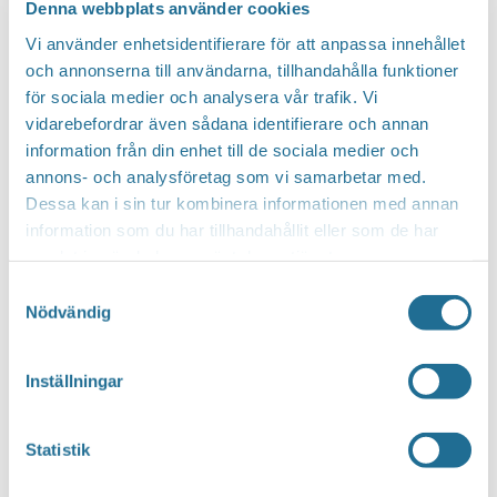
Denna webbplats använder cookies
Furulid Equmeniakyrkan Motala
Vi använder enhetsidentifierare för att anpassa innehållet
Gratis
och annonserna till användarna, tillhandahålla funktioner
för sociala medier och analysera vår trafik. Vi
juni 2024
vidarebefordrar även sådana identifierare och annan
information från din enhet till de sociala medier och
SÖN
30 juni, 2024 kl 18:00
-
20:00
30
annons- och analysföretag som vi samarbetar med.
Musikcafé med kören hARMONI
Dessa kan i sin tur kombinera informationen med annan
Furulid Equmeniakyrkan Motala
information som du har tillhandahållit eller som de har
samlat in när du har använt deras tjänster.
Gratis
Samtyckesval
Nödvändig
FRE
21 juni, 2024 kl 12:00
-
21:00
21
Midsommar på Furulid
Inställningar
Furulid Equmeniakyrkan Motala
Gratis
Statistik