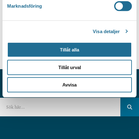
Marknadsföring
Idag
Föregående
Evene
Nästa
Evenemang
Prenumerera på kalender
Visa detaljer
Tillåt alla
Tillåt urval
Avvisa
HITTAR DU INTE VAD DU SÖKER?