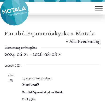
Hoppa
till
innehåll
Furulid Equmeniakyrkan Motala
« Alla Evenemang
Evenemang at this plats
2024-06-21
 - 
2026-08-08
Välj
augusti 2024
datum.
SÖN
25 augusti, 2024 kl 18:00
25
Musikcafé
Furulid Equmeniakyrkan Motala
Frivillig gåva