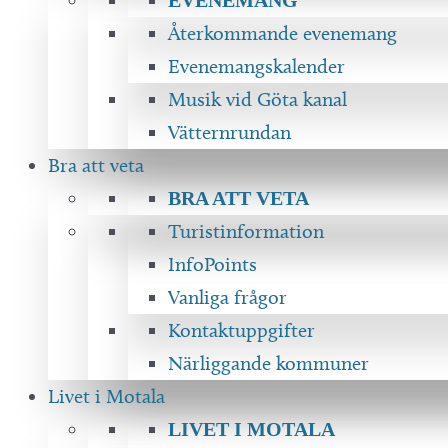
Återkommande evenemang
Evenemangskalender
Musik vid Göta kanal
Vätternrundan
Bra att veta
BRA ATT VETA
Turistinformation
InfoPoints
Vanliga frågor
Kontaktuppgifter
Närliggande kommuner
Livet i Motala
LIVET I MOTALA