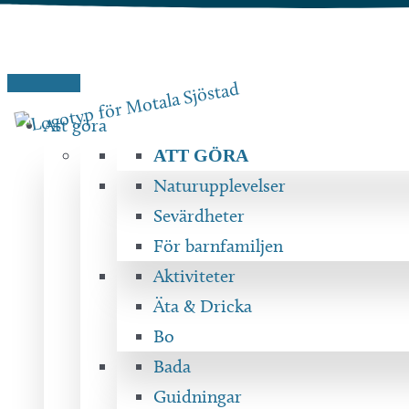
Hoppa
till
innehåll
Att göra
ATT GÖRA
Naturupplevelser
Sevärdheter
För barnfamiljen
Aktiviteter
Äta & Dricka
Bo
Bada
Guidningar