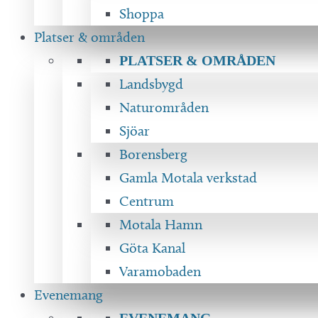
Shoppa
Platser & områden
PLATSER & OMRÅDEN
Landsbygd
Naturområden
Sjöar
Borensberg
Gamla Motala verkstad
Centrum
Motala Hamn
Göta Kanal
Varamobaden
Evenemang
EVENEMANG