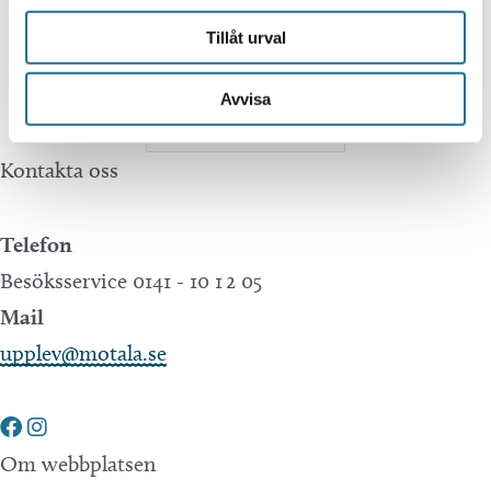
Tillväxt Motala is not responsible for any
Tillåt urval
mistakes in translations performed by Google
Translate.
Avvisa
Kontakta oss
Telefon
Besöksservice 0141 - 10 1 2 05
Mail
upplev@motala.se
Om webbplatsen