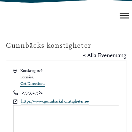
Hoppa
till
innehåll
Gunnbäcks konstigheter
« Alla Evenemang
Address
Korskrog 106
Fornåsa
,
Get Directions
Phone
073-3327562
Website
https://www.gunnbackskonstigheter.se/