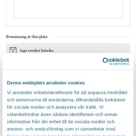
Evenemang at this plats
Inga resultat hittades.
Notis
Kommande
Välj
Denna webbplats använder cookies
datum.
Idag
Nästa
Evenemang
Föregående
Vi använder enhetsidentifierare för att anpassa innehållet
Evenem
och annonserna till användarna, tillhandahålla funktioner
för sociala medier och analysera vår trafik. Vi
Prenumerera på kalender
vidarebefordrar även sådana identifierare och annan
information från din enhet till de sociala medier och
annons- och analysföretag som vi samarbetar med.
Dessa kan i sin tur kombinera informationen med annan